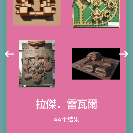
拉傑．雷瓦爾
44个结果