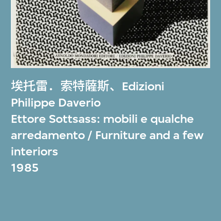
埃托雷．索特薩斯
、
Edizioni
Philippe Daverio
Ettore Sottsass: mobili e qualche
arredamento / Furniture and a few
interiors
1985