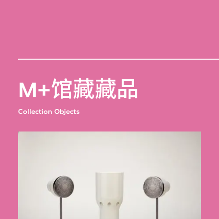
M+馆藏藏品
Collection Objects