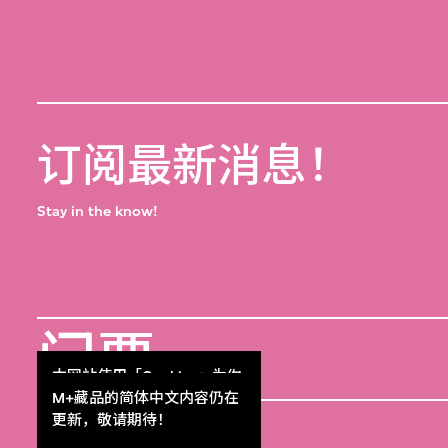
订阅最新消息！
Stay in the know!
门票
Get Tickets
本网站使用「Cookies」为你
提供最好的网站体验。
M+藏品的简体中文内容仍在
M+杂志
了解更多
更新，敬请期待！