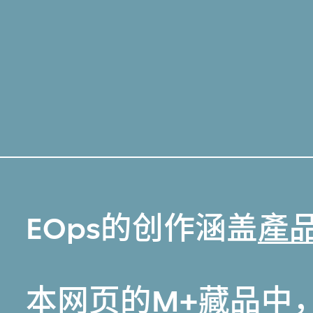
EOps的创作涵盖
產
本网页的
M+藏品
中，