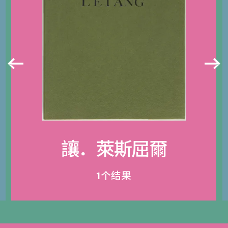
讓．萊斯屈爾
1个结果