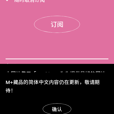
随时取消订阅
订阅
门票
本网站使用「Cookies」为你提供最好的网站
Get Tickets
体验。
M+藏品的简体中文内容仍在更新，敬请期
了解更多
待！
M+杂志
M+ Magazine
明白
确认