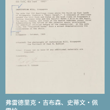
弗雷德里克‧吉布森
、
史蒂文‧佩