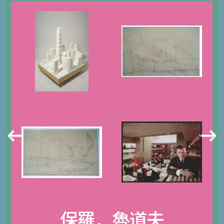
保羅．魯道夫