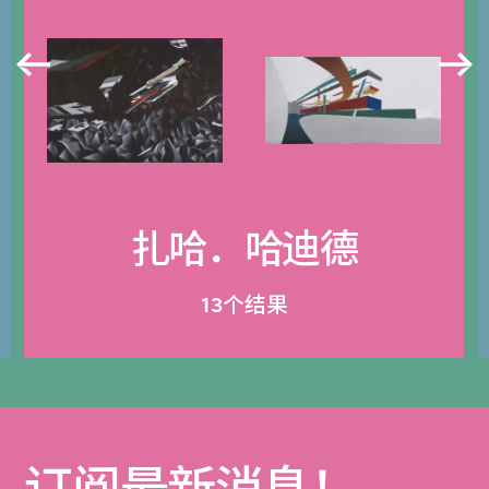
扎哈．哈迪德
13个结果