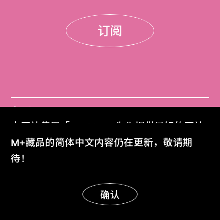
订阅
门票
本网站使用「Cookies」为你提供最好的网站
Get Tickets
体验。
M+藏品的简体中文内容仍在更新，敬请期
了解更多
待！
M+杂志
M+ Magazine
明白
确认