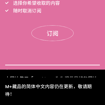
选择你希望收取的内容
随时取消订阅
订阅
门票
本网站使用「Cookies」为你提供最好的网站
Get Tickets
体验。
M+藏品的简体中文内容仍在更新，敬请期
了解更多
待！
M+杂志