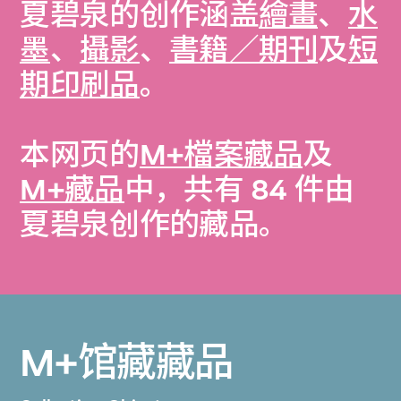
夏碧泉的创作涵盖
繪畫
、
水
墨
、
攝影
、
書籍／期刊
及
短
期印刷品
。
本网页的
M+檔案藏品
及
M+藏品
中，共有 84 件由
夏碧泉创作的藏品。
M+馆藏藏品