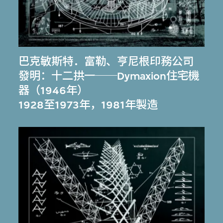
巴克敏斯特．富勒
、
亨尼根印務公司
發明：十二拱一──Dymaxion住宅機
器（1946年）
1928至1973年，1981年製造