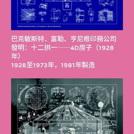
巴克敏斯特．富勒
、
亨尼根印務公司
發明：十二拱一──4D房子（1928
年）
1928至1973年，1981年製造