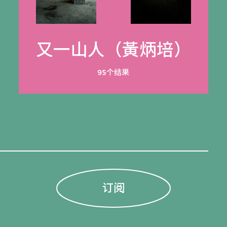
又一山人（黃炳培）
95个结果
订阅