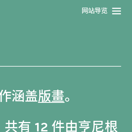
网站导览
作涵盖
版畫
。
共有 12 件由亨尼根