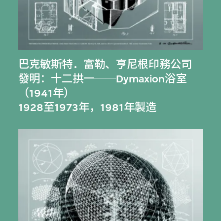
巴克敏斯特．富勒
、
亨尼根印務公司
發明：十二拱一──Dymaxion浴室
（1941年）
1928至1973年，1981年製造