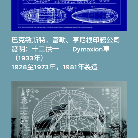
巴克敏斯特．富勒
、
亨尼根印務公司
發明：十二拱一──Dymaxion車
（1933年）
1928至1973年，1981年製造