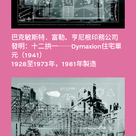
巴克敏斯特．富勒
、
亨尼根印務公司
發明：十二拱一──Dymaxion住宅單
元（1941）
1928至1973年，1981年製造