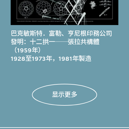
巴克敏斯特．富勒
、
亨尼根印務公司
發明：十二拱一──張拉共構體
（1959年）
1928至1973年，1981年製造
显示更多