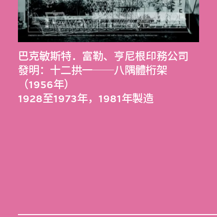
巴克敏斯特．富勒
、
亨尼根印務公司
發明：十二拱一──八隅體桁架
（1956年）
1928至1973年，1981年製造