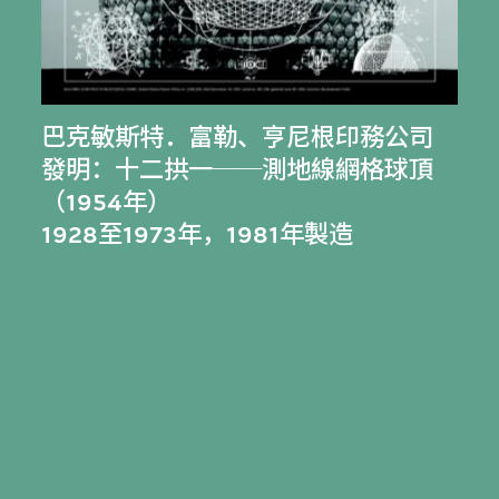
巴克敏斯特．富勒
、
亨尼根印務公司
發明：十二拱一──測地線網格球頂
（1954年）
1928至1973年，1981年製造