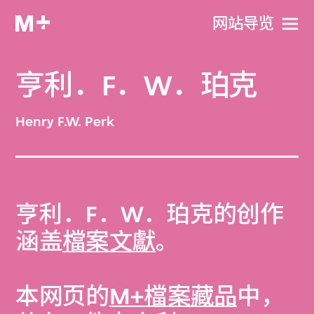
网站导览
亨利．F．W．珀克
Henry F.W. Perk
亨利．F．W．珀克的创作
涵盖
檔案文獻
。
本网页的
M+檔案藏品
中，