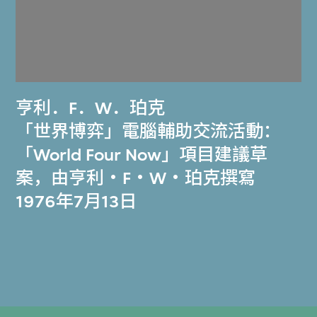
亨利．F．W．珀克
「世界博弈」電腦輔助交流活動：
「World Four Now」項目建議草
案，由亨利‧F‧W‧珀克撰寫
1976年7月13日