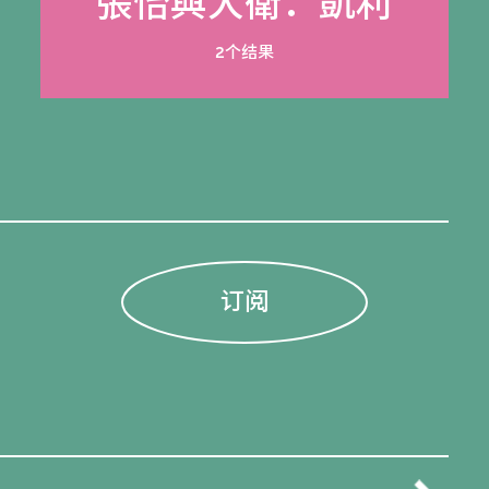
張怡與大衛．凱利
2个结果
订阅