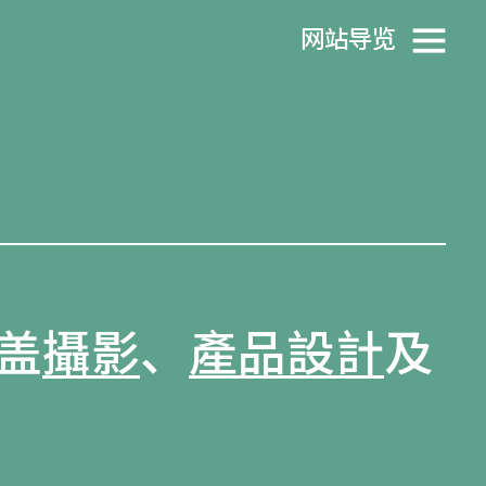
网站导览
盖
攝影
、
產品設計
及