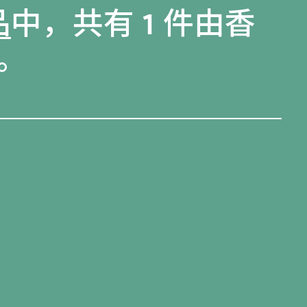
品
中，共有 1 件由香
。