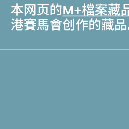
本网页的
M+檔案藏
港賽馬會创作的藏品