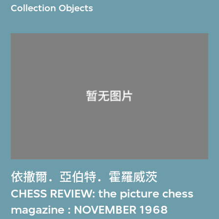
Collection Objects
依撒爾．亞伯特．霍羅威茨
CHESS REVIEW: the picture chess
magazine : NOVEMBER 1968