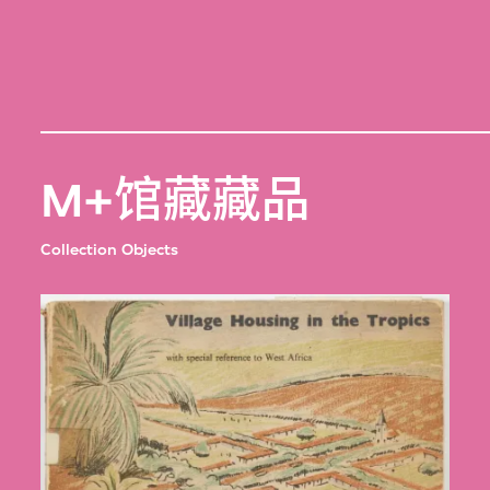
M+馆藏藏品
Collection Objects