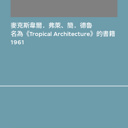
麥克斯韋爾．弗萊
、
簡．德魯
名為《Tropical Architecture》的書籍
1961