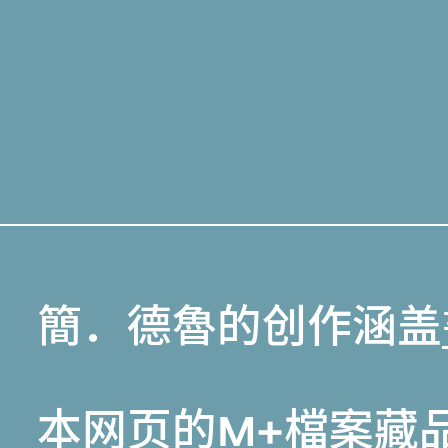
簡．德魯的创作涵盖
本网页的
M+檔案藏