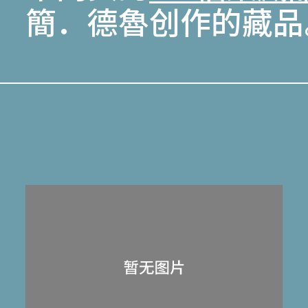
簡．德魯创作的藏品