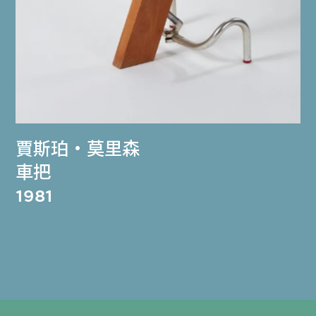
賈斯珀‧莫里森
車把
1981