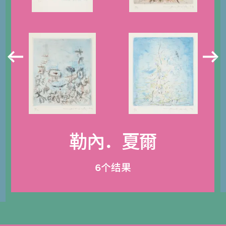
勒內．夏爾
6个结果