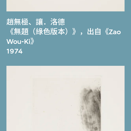
趙無極
、
讓．洛德
《無題（綠色版本）》，出自《Zao
Wou-Ki》
1974