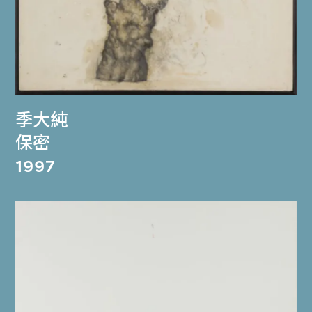
季大純
保密
1997