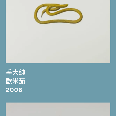
季大純
歐米茄
2006