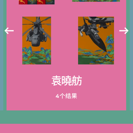
袁曉舫
4个结果