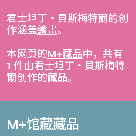
君士坦丁・貝斯梅特爾的创
作涵盖
繪畫
。
本网页的
M+藏品
中，共有
1 件由君士坦丁・貝斯梅特
爾创作的藏品。
M+馆藏藏品