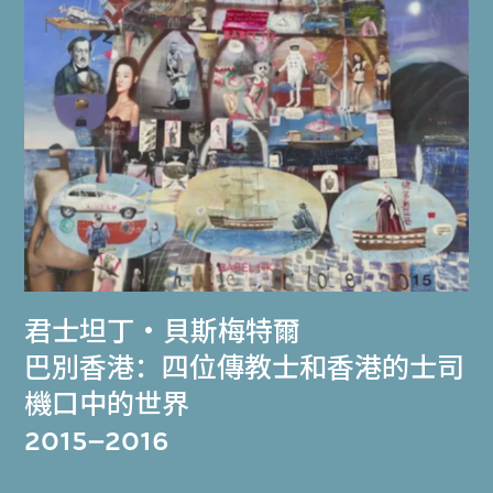
君士坦丁・貝斯梅特爾
巴別香港：四位傳教士和香港的士司
機口中的世界
2015–2016