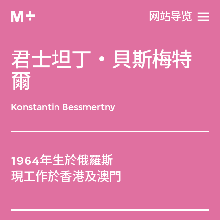
网站导览
君士坦丁・貝斯梅特
爾
Konstantin Bessmertny
1964年生於俄羅斯
現工作於香港及澳門