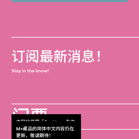
订阅最新消息！
Stay in the know!
门票
Get Tickets
本网站使用「Cookies」为你
提供最好的网站体验。
M+藏品的简体中文内容仍在
了解更多
更新，敬请期待！