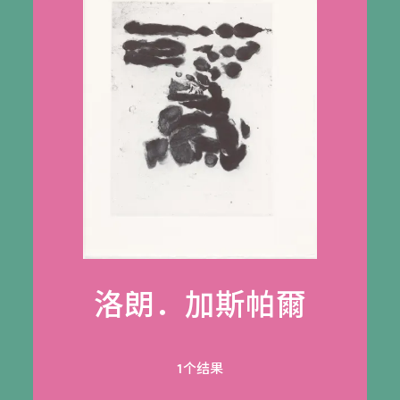
洛朗．加斯帕爾
1个结果