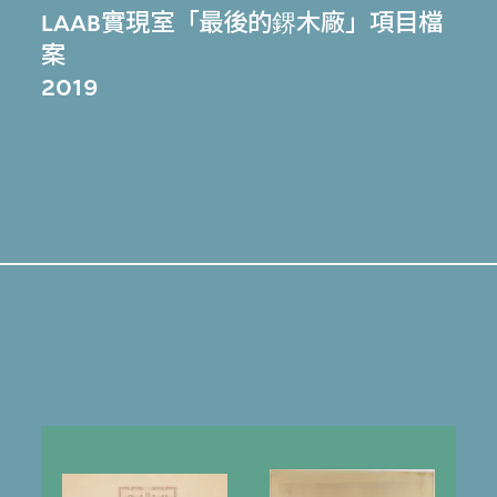
LAAB實現室「最後的鎅木廠」項目檔
案
2019