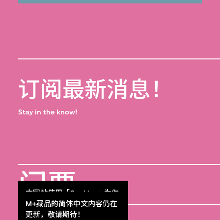
订阅最新消息！
Stay in the know!
门票
Get Tickets
本网站使用「Cookies」为你
提供最好的网站体验。
M+藏品的简体中文内容仍在
了解更多
更新，敬请期待！