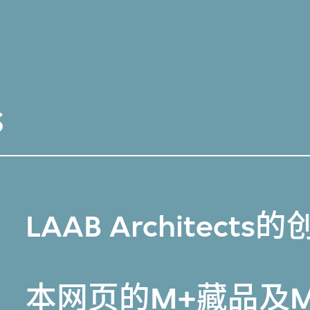
s
LAAB Architect
本网页的
M+藏品
及