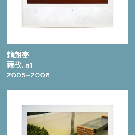
賴朗騫
藉故. a1
2005–2006