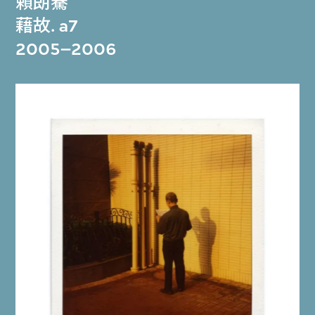
賴朗騫
藉故. a7
2005–2006