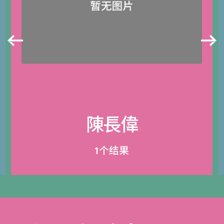
陳長偉
1个结果