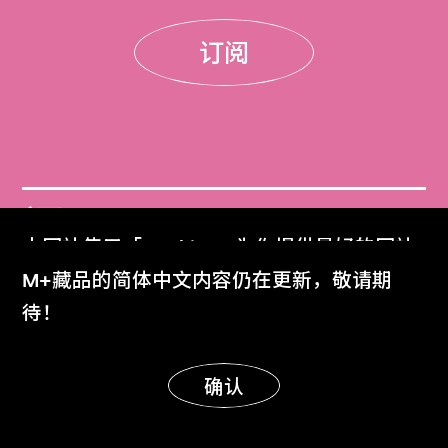
订阅
门票
本网站使用「Cookies」为你提供最好的网站
Get Tickets
体验。
M+藏品的简体中文内容仍在更新，敬请期
了解更多
待！
M+杂志
M+ Magazine
明白
确认