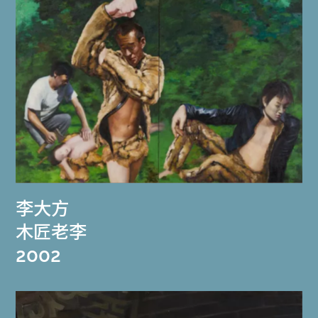
李大方
木匠老李
2002