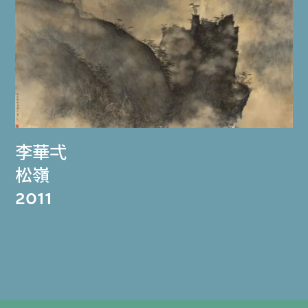
李華弌
松嶺
2011