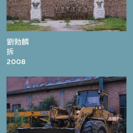
劉勃麟
拆
2008