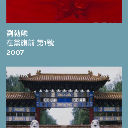
劉勃麟
在黨旗前 第1號
2007