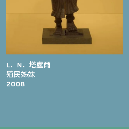
L．N．塔盧爾
殖民姊妹
2008