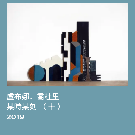
盧布娜．喬杜里
某時某刻 （ 十 ）
2019