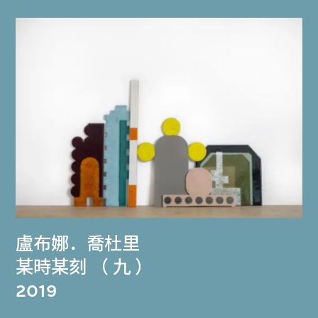
盧布娜．喬杜里
某時某刻 （ 九 ）
2019