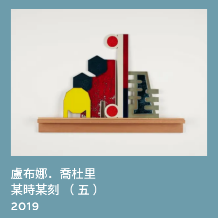
盧布娜．喬杜里
某時某刻 （ 五 ）
2019