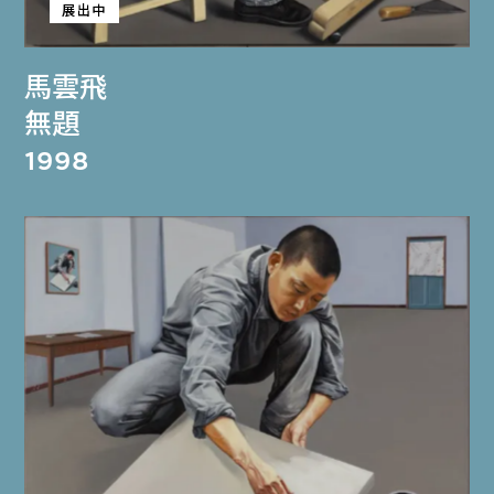
展出中
馬雲飛
無題
1998