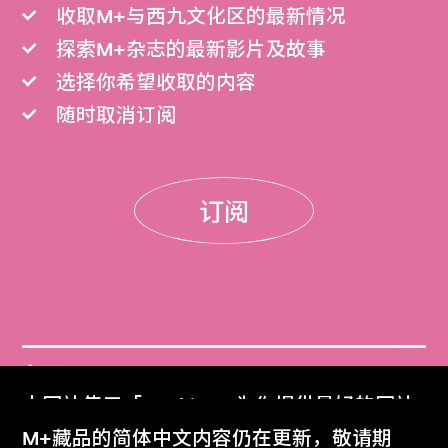
收取M+与西九文化区的最新情况
探索M+杂志的最新影片及故事
选择你希望收取的内容
随时取消订阅
订阅
门票
本网站使用「Cookies」为你提供最好的网站
Get Tickets
体验。
M+藏品的简体中文内容仍在更新，敬请期