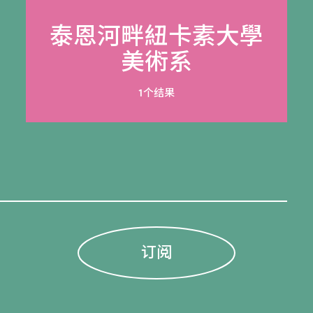
泰恩河畔紐卡素大學
美術系
1个结果
订阅