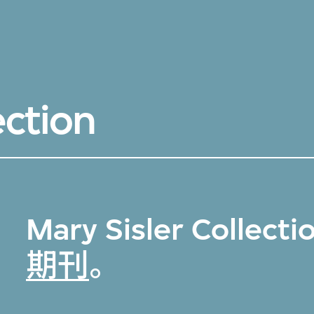
ection
Mary Sisler Coll
期刊
。