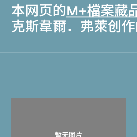
本网页的
M+檔案藏
克斯韋爾．弗萊创作