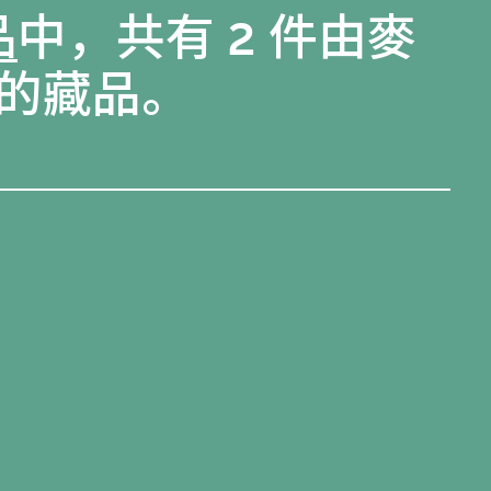
品
中，共有 2 件由麥
的藏品。