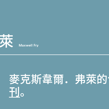
萊
Maxwell Fry
麥克斯韋爾．弗萊的
刊
。