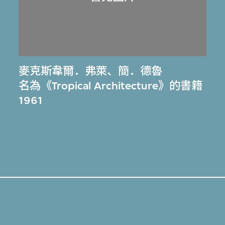
麥克斯韋爾．弗萊
、
簡．德魯
名為《Tropical Architecture》的書籍
1961