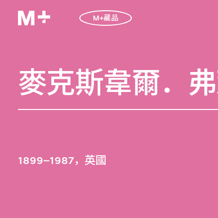
M+藏品
麥克斯韋爾．弗
1899–1987，英國