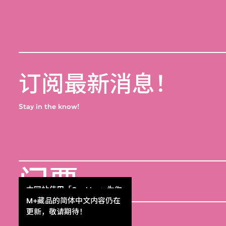
订阅最新消息！
Stay in the know!
门票
本网站使用「Cookies」为你
Get Tickets
提供最好的网站体验。
M+藏品的简体中文内容仍在
M+杂志
了解更多
更新，敬请期待！