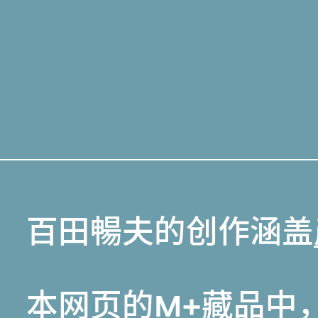
百田暢夫的创作涵盖
本网页的
M+藏品
中