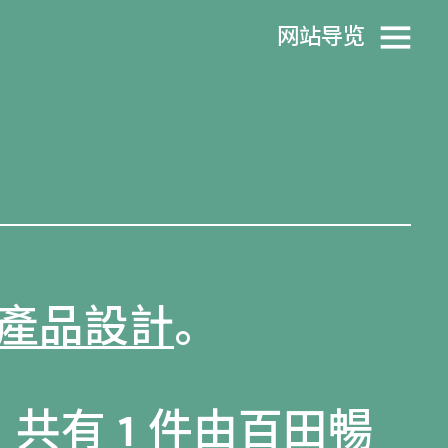
网站导览
產品設計
。
，共有 1 件由百田暢