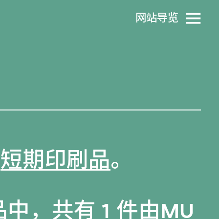
网站导览
盖
短期印刷品
。
品
中，共有 1 件由MU