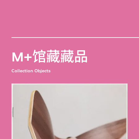
M+馆藏藏品
Collection Objects