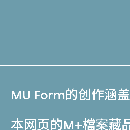
MU Form的创作涵
本网页的
M+檔案藏