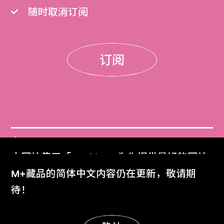
随时取消订阅
订阅
门票
本网站使用「Cookies」为你提供最好的网站
Get Tickets
体验。
M+藏品的简体中文内容仍在更新，敬请期
了解更多
待！
M+杂志
M+ Magazine