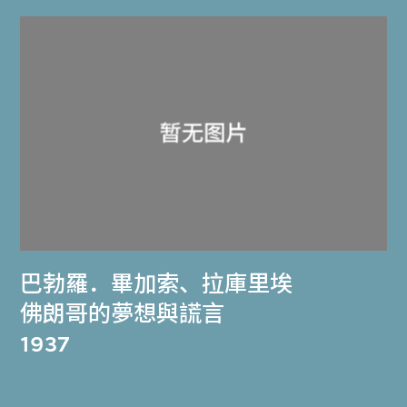
巴勃羅．畢加索
、
拉庫里埃
佛朗哥的夢想與謊言
1937