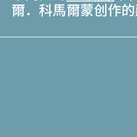
爾．科馬爾蒙创作的