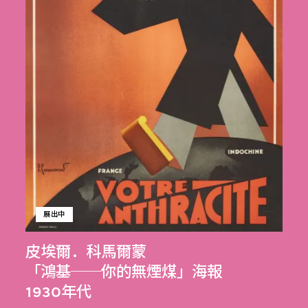
展出中
皮埃爾．科馬爾蒙
「鴻基──你的無煙煤」海報
1930年代