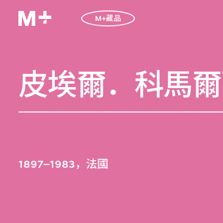
M+藏品
皮埃爾．科馬爾
1897–1983，法國