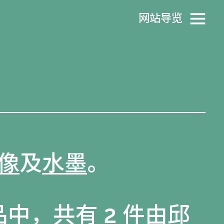
网站导览
像
及
水墨
。
品
中，共有 2 件由邱