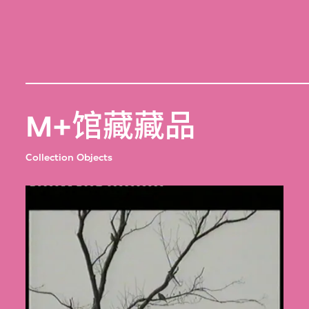
M+馆藏藏品
Collection Objects