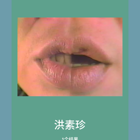
洪素珍
1个结果