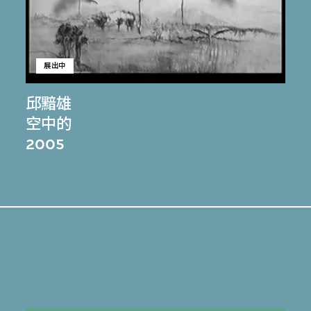
展出中
邱黯雄
空中的
2005