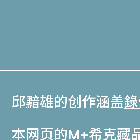
邱黯雄的创作涵盖
錄
本网页的
M+希克藏