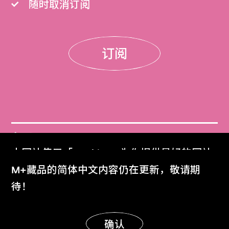
随时取消订阅
订阅
门票
本网站使用「Cookies」为你提供最好的网站
Get Tickets
体验。
M+藏品的简体中文内容仍在更新，敬请期
了解更多
待！
M+杂志
M+ Magazine
明白
确认