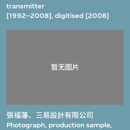
transmitter
[1992–2008], digitised [2008]
張福藩
、
三易設計有限公司
Photograph, production sample,