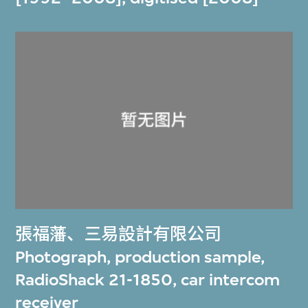
張福藩
、
三易設計有限公司
Photograph, production sample,
RadioShack 21-1850, car intercom
receiver