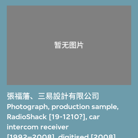
張福藩
、
三易設計有限公司
Photograph, production sample,
RadioShack [19-1210?], car
intercom receiver
[1992–2008], digitised [2008]