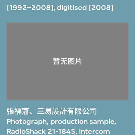
[1992–2008], digitised [2008]
張福藩
、
三易設計有限公司
Photograph, production sample,
RadioShack 21-1845, intercom