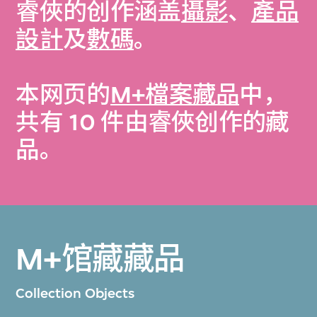
睿俠的创作涵盖
攝影
、
產品
設計
及
數碼
。
本网页的
M+檔案藏品
中，
共有 10 件由睿俠创作的藏
品。
M+馆藏藏品
Collection Objects