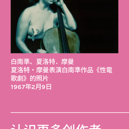
白南準
、
夏洛特．摩曼
夏洛特・摩曼表演白南準作品《性電
歌劇》的照片
1967年2月9日