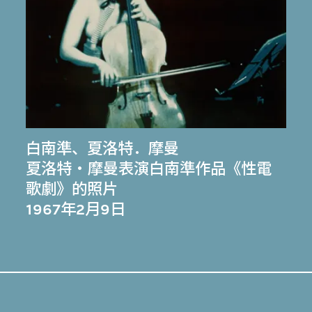
白南準
、
夏洛特．摩曼
夏洛特・摩曼表演白南準作品《性電
歌劇》的照片
1967年2月9日