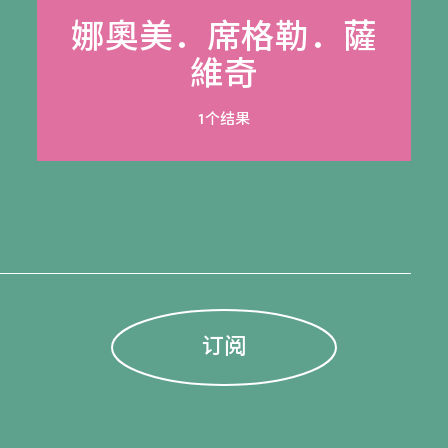
娜奧美．席格勒．薩
維奇
1个结果
订阅