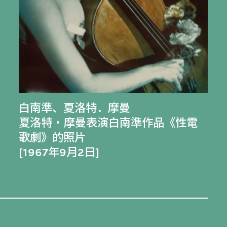
白南準
、
夏洛特．摩曼
夏洛特・摩曼表演白南準作品《性電
歌劇》的照片
[1967年9月2日]