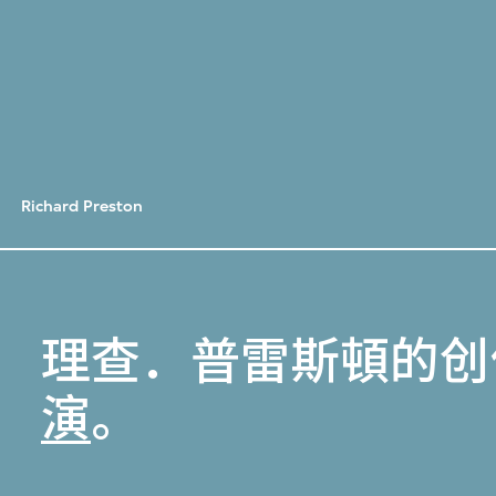
Richard Preston
理查．普雷斯頓的创
演
。