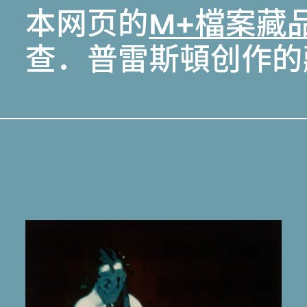
本网页的
M+檔案藏
查．普雷斯頓创作的