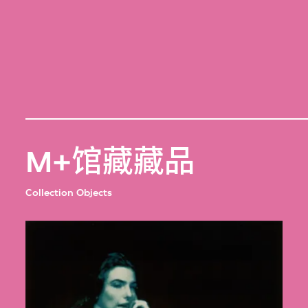
M+馆藏藏品
Collection Objects