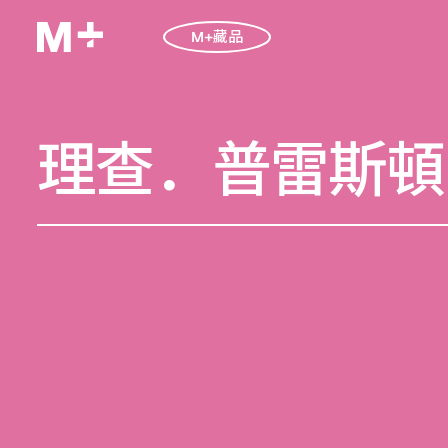
M+藏品
理查．普雷斯頓