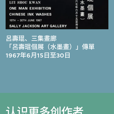
呂壽琨
、
三集畫廊
「呂壽琨個展（水墨畫）」傳單
1967年6月15日至30日
认识更多创作者