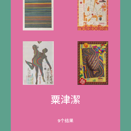
粟津潔
9个结果