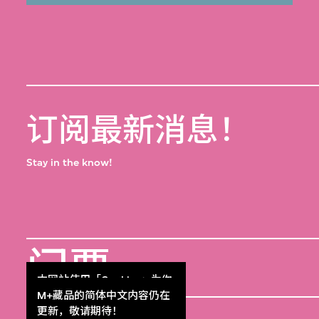
订阅最新消息！
Stay in the know!
门票
Get Tickets
本网站使用「Cookies」为你
提供最好的网站体验。
M+藏品的简体中文内容仍在
了解更多
更新，敬请期待！