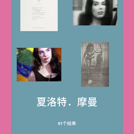
夏洛特．摩曼
91个结果