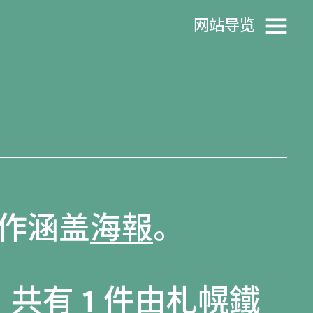
网站导览
作涵盖
海報
。
，共有 1 件由札幌鐵