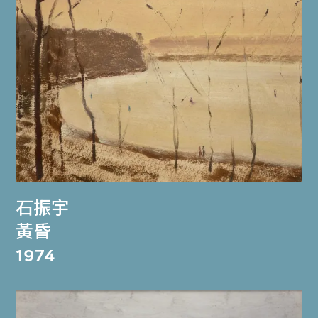
石振宇
黃昏
1974