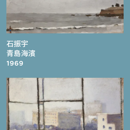
石振宇
青島海濱
1969