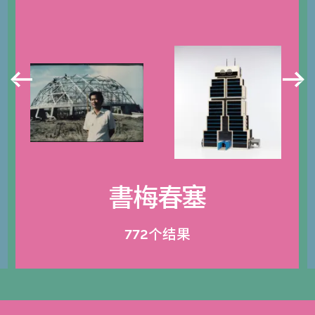
書梅春塞
772个结果