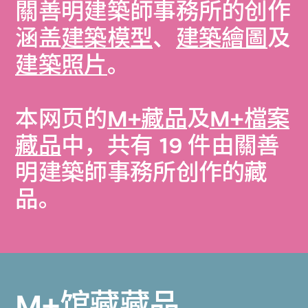
關善明建築師事務所的创作
涵盖
建築模型
、
建築繪圖
及
建築照片
。
本网页的
M+藏品
及
M+檔案
藏品
中，共有 19 件由關善
明建築師事務所创作的藏
品。
M+馆藏藏品