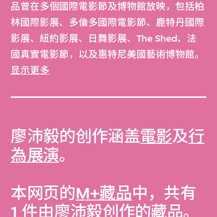
品曾在多個國際電影節及博物館放映，包括柏
林國際影展、多倫多國際電影節、鹿特丹國際
影展、紐約影展、日舞影展、The Shed、法
國真實電影節，以及惠特尼美國藝術博物館。
廖沛毅作為2019 Jerome Hill Artist Fellow，
显示更多
同時是 Negativeland（一個由藝術家營運的
電影實驗室）的成員之一，並於美國柯柏聯盟
學院擔任教職。
廖沛毅的创作涵盖
電影
及
行
為展演
。
本网页的
M+藏品
中，共有
1 件由廖沛毅创作的藏品。