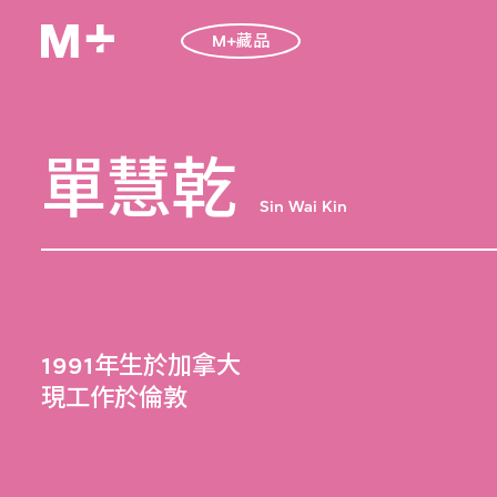
M+藏品
單慧乾
Sin Wai Kin
1991年生於加拿大
現工作於倫敦