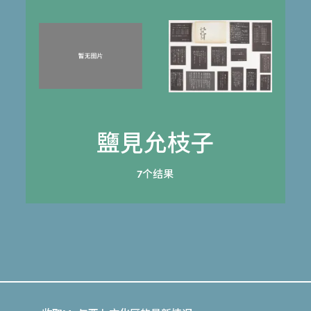
鹽見允枝子
7个结果