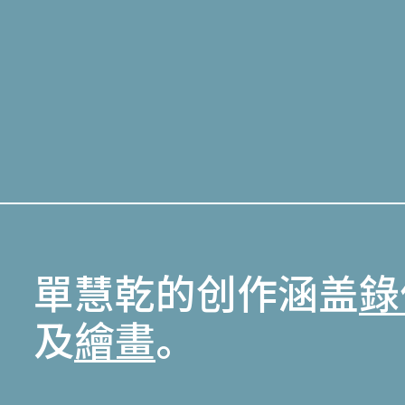
單慧乾的创作涵盖
錄
及
繪畫
。