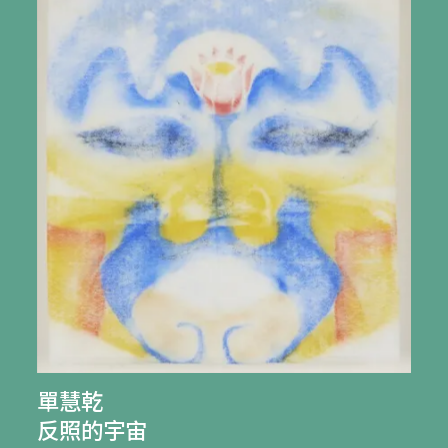
單慧乾
反照的宇宙