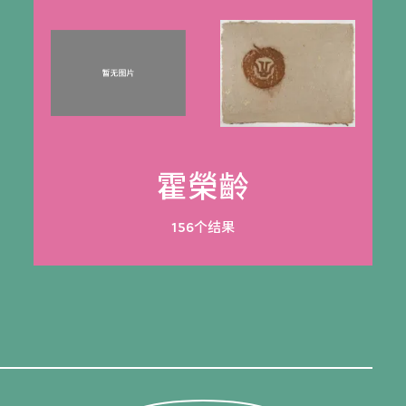
霍榮齡
156个结果