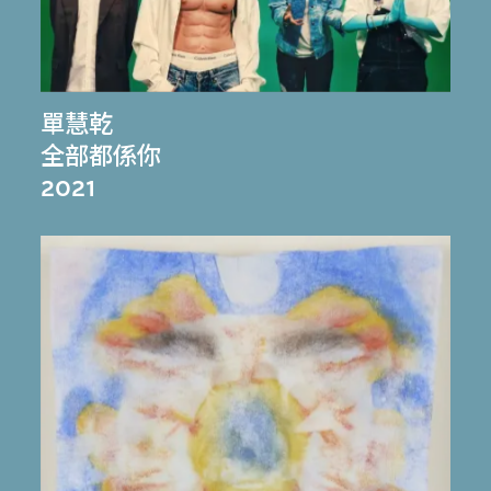
單慧乾
全部都係你
2021