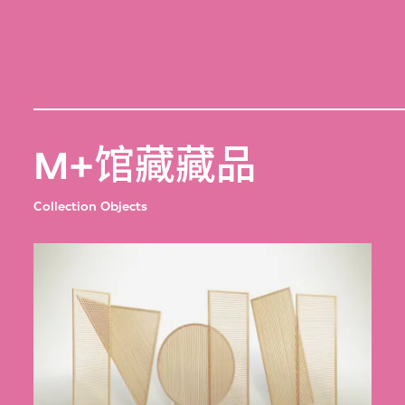
M+馆藏藏品
Collection Objects