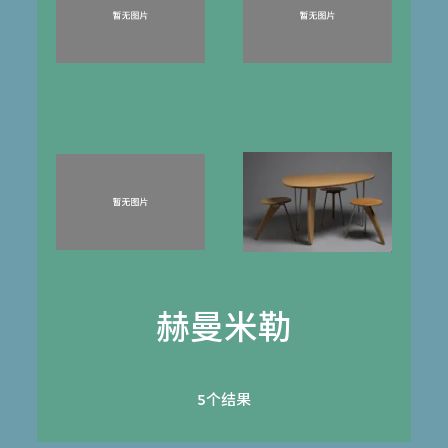
赫曼米勒
5个结果