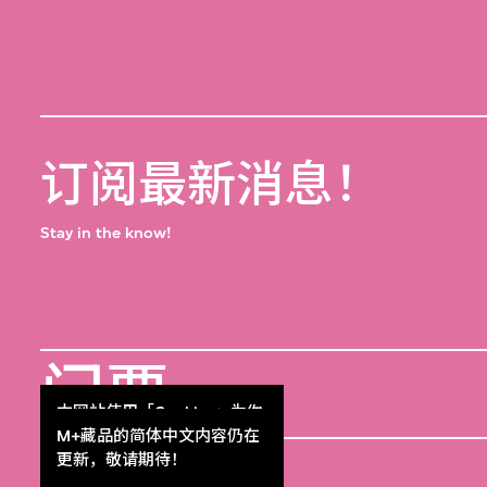
订阅最新消息！
Stay in the know!
门票
本网站使用「Cookies」为你
Get Tickets
提供最好的网站体验。
M+藏品的简体中文内容仍在
M+杂志
了解更多
更新，敬请期待！