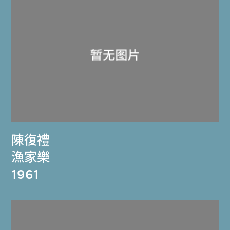
陳復禮
漁家樂
1961