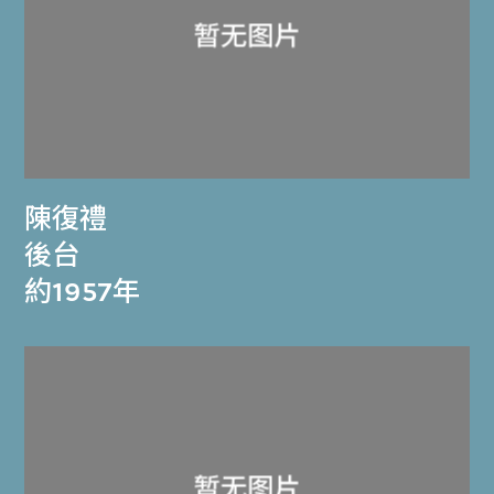
陳復禮
後台
約1957年