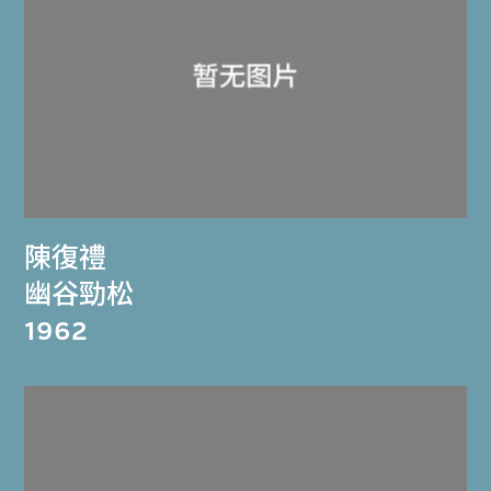
陳復禮
幽谷勁松
1962