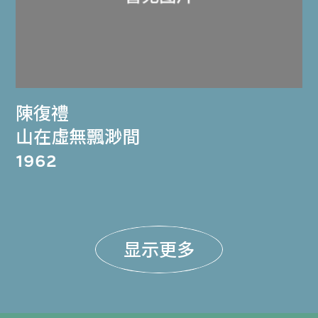
陳復禮
山在虛無飄渺間
1962
显示更多