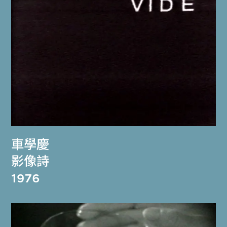
車學慶
影像詩
1976