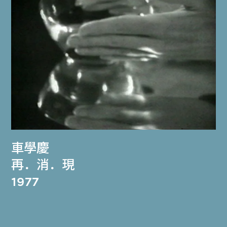
車學慶
再．消．現
1977