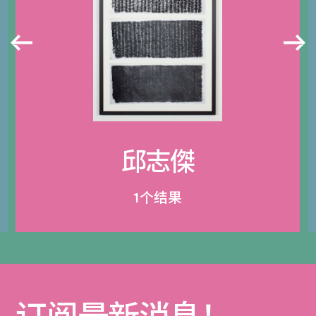
邱志傑
1个结果