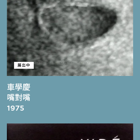
展出中
車學慶
嘴對嘴
1975