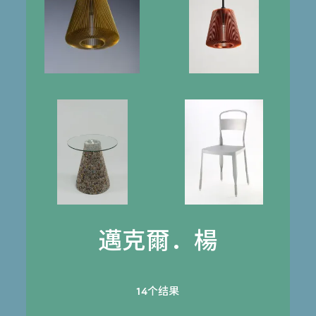
邁克爾．楊
14个结果