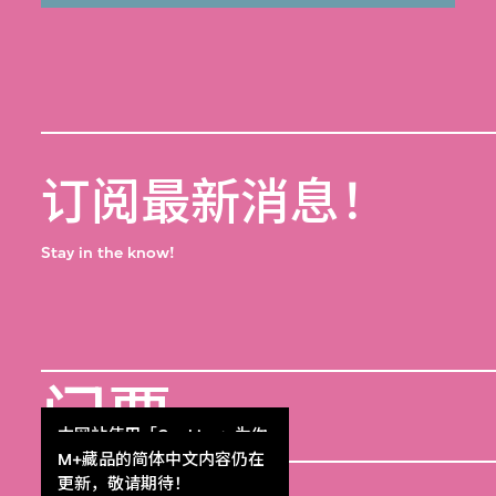
订阅最新消息！
Stay in the know!
门票
Get Tickets
本网站使用「Cookies」为你
提供最好的网站体验。
M+藏品的简体中文内容仍在
了解更多
更新，敬请期待！