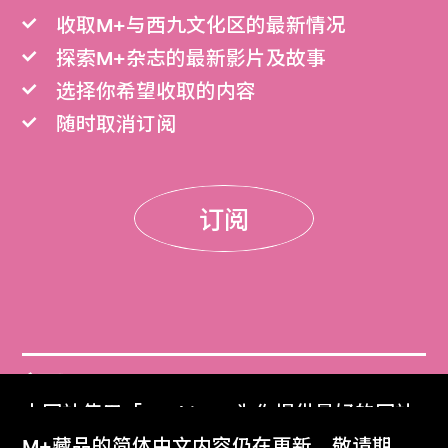
收取M+与西九文化区的最新情况
探索M+杂志的最新影片及故事
选择你希望收取的内容
随时取消订阅
订阅
门票
本网站使用「Cookies」为你提供最好的网站
Get Tickets
体验。
M+藏品的简体中文内容仍在更新，敬请期