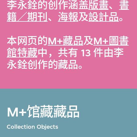
李永銓的创作涵盖
版畫
、
書
籍／期刊
、
海報
及
設計品
。
本网页的
M+藏品
及
M+圖書
館特藏
中，共有 13 件由李
永銓创作的藏品。
M+馆藏藏品
Collection Objects