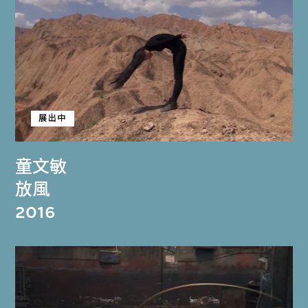
展出中
童文敏
放風
2016